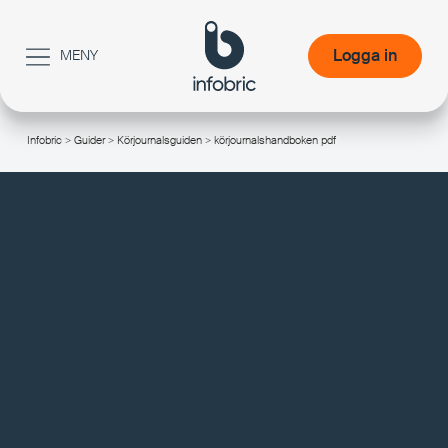
Logga in
MENY
Logga in
Infobric
>
Guider
>
Körjournalsguiden
> körjournalshandboken pdf
/