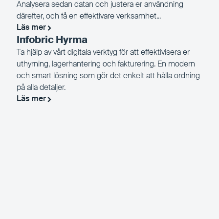
Analysera sedan datan och justera er användning
därefter, och få en effektivare verksamhet...
Läs mer
Infobric Hyrma
Ta hjälp av vårt digitala verktyg för att effektivisera er
uthyrning, lagerhantering och fakturering. En modern
och smart lösning som gör det enkelt att hålla ordning
på alla detaljer.
Läs mer
Infobric Group
Equipment & Assets
Om oss
Kontakta oss
Vår samhällspåverkan
Boka webbdemo
Vår resa
Logga in
Jobba hos oss
Support
Ledning & Styrelse
Infobric Fleet Developer