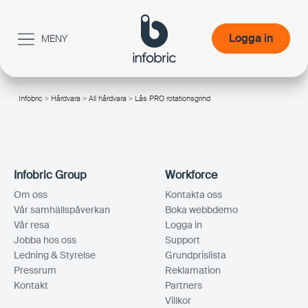
Logga in
MENY
Logga in
Infobric
>
Hårdvara
>
All hårdvara
> Lås PRO rotationsgrind
/
Infobric Group
Workforce
Om oss
Kontakta oss
Vår samhällspåverkan
Boka webbdemo
Vår resa
Logga in
Jobba hos oss
Support
Ledning & Styrelse
Grundprislista
Pressrum
Reklamation
Kontakt
Partners
Villkor