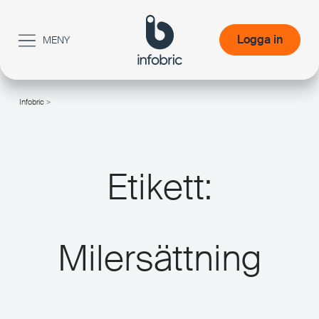
Logga in
MENY
Logga in
Infobric
>
/
Etikett:
Milersättning