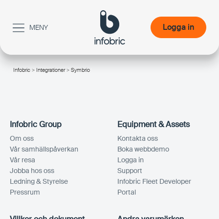
Logga in
MENY
Logga in
Infobric
>
Integrationer
> Symbrio
/
Infobric Group
Equipment & Assets
Om oss
Kontakta oss
Vår samhällspåverkan
Boka webbdemo
Vår resa
Logga in
Jobba hos oss
Support
Ledning & Styrelse
Infobric Fleet Developer
Pressrum
Portal