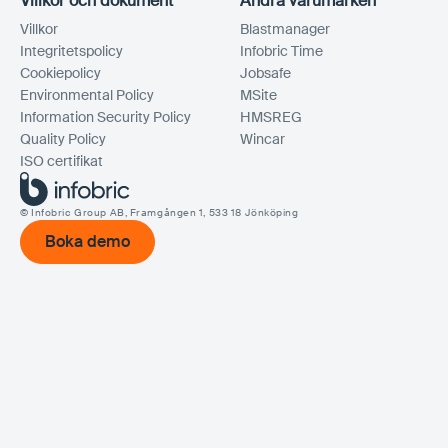
Villkor och dokument
Andra varumärken
Villkor
Blastmanager
Integritetspolicy
Infobric Time
Cookiepolicy
Jobsafe
Environmental Policy
MSite
Information Security Policy
HMSREG
Quality Policy
Wincar
ISO certifikat
© Infobric Group AB, Framgången 1, 533 18 Jönköping
Boka demo
Boka demo