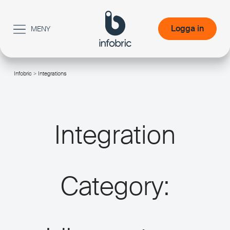
Logga in
MENY
Logga in
Infobric
> Integrations
/
Integration
Category: