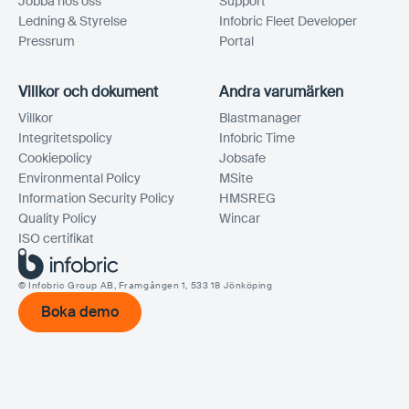
Jobba hos oss
Support
Ledning & Styrelse
Infobric Fleet Developer
Pressrum
Portal
Villkor och dokument
Andra varumärken
Villkor
Blastmanager
Integritetspolicy
Infobric Time
Cookiepolicy
Jobsafe
Environmental Policy
MSite
Information Security Policy
HMSREG
Quality Policy
Wincar
ISO certifikat
© Infobric Group AB, Framgången 1, 533 18 Jönköping
Boka demo
Boka demo